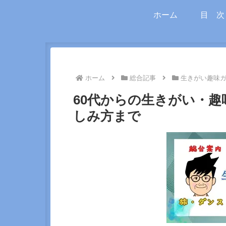
ホーム
目 次
ホーム
総合記事
生きがい趣味
60代からの生きがい・
しみ方まで