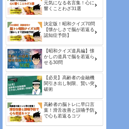
元気になる名言集！心に
響くことわざ31選
決定版！昭和クイズ70問
【懐かしさで脳が若返る
認知症予防】
【昭和クイズ道具編】懐
かしの道具で脳を若返ら
せる30問
【必見】高齢者の金融機
関引き出し制限、賢い突
破術
高齢者の脳トレに早口言
葉！滑舌改善と誤嚥予防
で心も若返るコツ