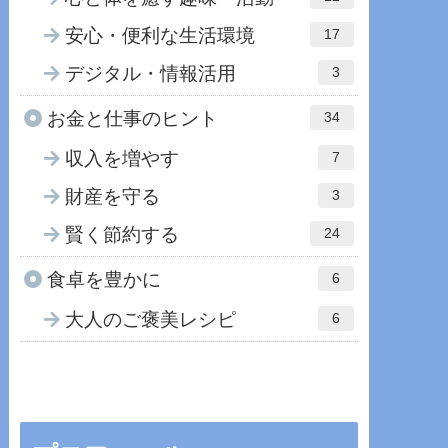
安心・便利な生活環境
17
デジタル・情報活用
3
お金と仕事のヒント
34
収入を増やす
7
財産を守る
3
賢く節約する
24
食卓を豊かに
6
大人のご褒美レシピ
6