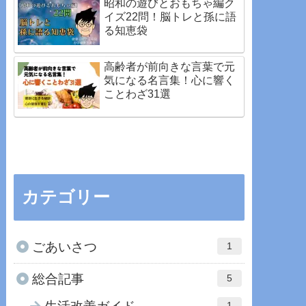
昭和の遊びとおもちゃ編ク
イズ22問！脳トレと孫に語
る知恵袋
高齢者が前向きな言葉で元
気になる名言集！心に響く
ことわざ31選
カテゴリー
ごあいさつ
1
総合記事
5
1