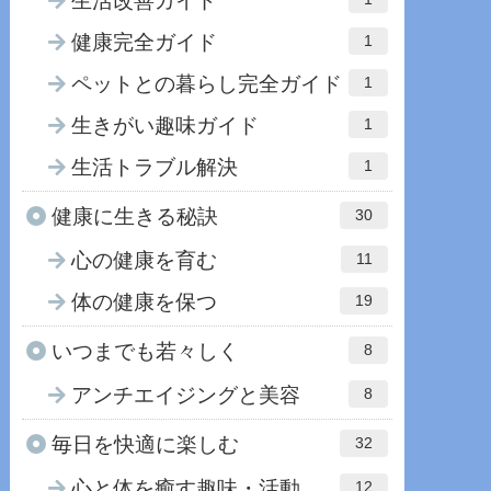
生活改善ガイド
健康完全ガイド
1
ペットとの暮らし完全ガイド
1
生きがい趣味ガイド
1
生活トラブル解決
1
健康に生きる秘訣
30
心の健康を育む
11
体の健康を保つ
19
いつまでも若々しく
8
アンチエイジングと美容
8
毎日を快適に楽しむ
32
心と体を癒す趣味・活動
12