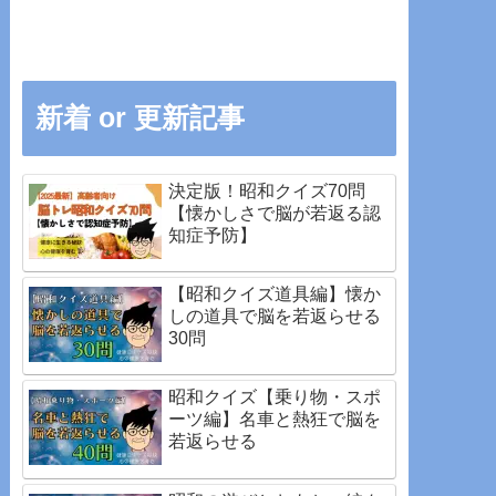
新着 or 更新記事
決定版！昭和クイズ70問
【懐かしさで脳が若返る認
知症予防】
【昭和クイズ道具編】懐か
しの道具で脳を若返らせる
30問
昭和クイズ【乗り物・スポ
ーツ編】名車と熱狂で脳を
若返らせる